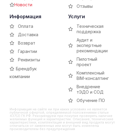
Новости
Отзывы
Информация
Услуги
Оплата
Техническая
поддержка
Доставка
Аудит и
Возврат
экспертные
рекомендации
Гарантии
Пилотный
Реквизиты
проект
Брендбук
Комплексный
компании
BIM-консалтинг
Внедрение
тЭДО и СОД
Обучение ПО
Информация на сайте ни при каких условиях не является
публичной офертой, определяемой положениями статьи
437(2) ГК РФ. Рекомендуем при покупке проверять наличие
желаемых функций и характеристик. Описание, технические
характеристики, комплектация и внешний вид продукта могут
отличаться от заявленных или могут быть изменены
производителем без предупреждения