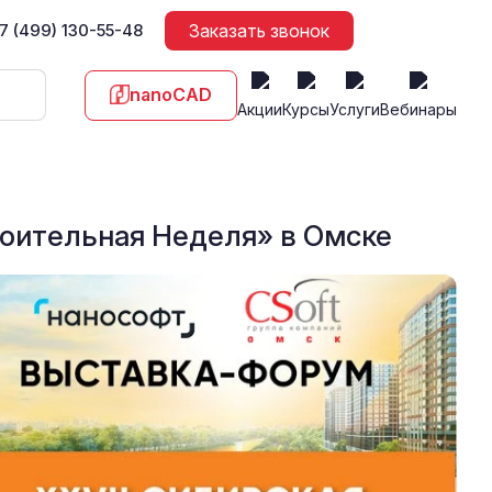
7 (499) 130-55-48
Заказать звонок
nanoCAD
Акции
Курсы
Услуги
Вебинары
оительная Неделя» в Омске