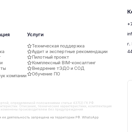
К
+7
in
ация
Услуги
г.
Техническая поддержка
ка
Аудит и экспертные рекомендации
4
т
Пилотный проект
ии
Комплексный BIM-консалтинг
иты
Внедрение тЭДО и СОД
Обучение ПО
ук компании
ертой, определяемой положениями статьи 437(2) ГК РФ.
ктеристик. Описание, технические характеристики, комплектация
ть изменены производителем без предупреждения
 и ее деятельность запрещена на территории РФ. WhatsApp