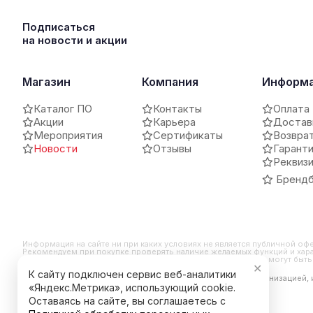
Подписаться
на новости и акции
Магазин
Компания
Информ
Каталог ПО
Контакты
Оплата
Акции
Карьера
Достав
Мероприятия
Сертификаты
Возвра
Новости
Отзывы
Гарант
Реквиз
Брендб
Информация на сайте ни при каких условиях не является публичной оф
Рекомендуем при покупке проверять наличие желаемых функций и хара
и внешний вид продукта могут отличаться от заявленных или могут бы
✕
К сайту подключен сервис веб-аналитики
*Компания Meta Platforms Inc. признана экстремистской организацией,
является ее продуктом.
«Яндекс.Метрика», использующий cookie.
Оставаясь на сайте, вы соглашаетесь с