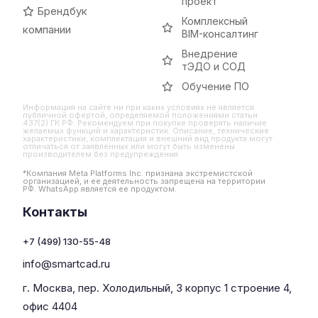
проект
Брендбук
Комплексный
компании
BIM-консалтинг
Внедрение
тЭДО и СОД
Обучение ПО
Информация на сайте ни при каких условиях не является
публичной офертой, определяемой положениями статьи
437(2) ГК РФ. Рекомендуем при покупке проверять наличие
желаемых функций и характеристик. Описание, технические
характеристики, комплектация и внешний вид продукта могут
отличаться от заявленных или могут быть изменены
производителем без предупреждения
*Компания Meta Platforms Inc. признана экстремистской
организацией, и ее деятельность запрещена на территории
РФ. WhatsApp является ее продуктом.
Контакты
+7 (499) 130-55-48
info@smartcad.ru
г. Москва, пер. Холодильный, 3 корпус 1 строение 4,
офис 4404