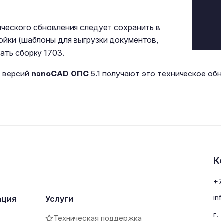
ческого обновления следует сохранить в
ойки (шаблоны для выгрузки документов,
ать сборку 1703.
 версий
nanoCAD ОПС
5.1 получают это техническое об
К
+7
in
ация
Услуги
г.
Техническая поддержка