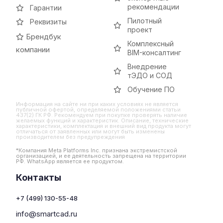
рекомендации
Гарантии
Пилотный
Реквизиты
проект
Брендбук
Комплексный
компании
BIM-консалтинг
Внедрение
тЭДО и СОД
Обучение ПО
Информация на сайте ни при каких условиях не является
публичной офертой, определяемой положениями статьи
437(2) ГК РФ. Рекомендуем при покупке проверять наличие
желаемых функций и характеристик. Описание, технические
характеристики, комплектация и внешний вид продукта могут
отличаться от заявленных или могут быть изменены
производителем без предупреждения
*Компания Meta Platforms Inc. признана экстремистской
организацией, и ее деятельность запрещена на территории
РФ. WhatsApp является ее продуктом.
Контакты
+7 (499) 130-55-48
info@smartcad.ru