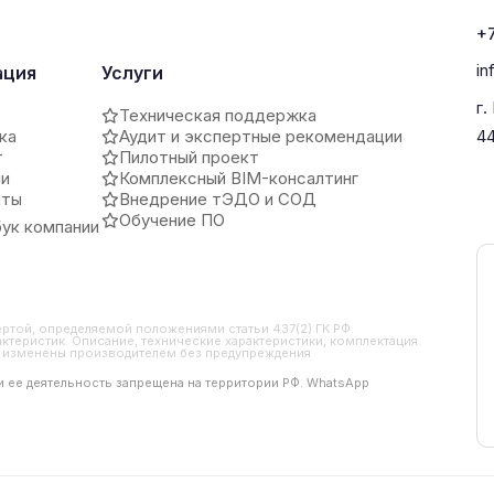
+7
in
ация
Услуги
г.
Техническая поддержка
ка
Аудит и экспертные рекомендации
4
т
Пилотный проект
ии
Комплексный BIM-консалтинг
иты
Внедрение тЭДО и СОД
Обучение ПО
ук компании
ертой, определяемой положениями статьи 437(2) ГК РФ.
ктеристик. Описание, технические характеристики, комплектация
ть изменены производителем без предупреждения
 и ее деятельность запрещена на территории РФ. WhatsApp