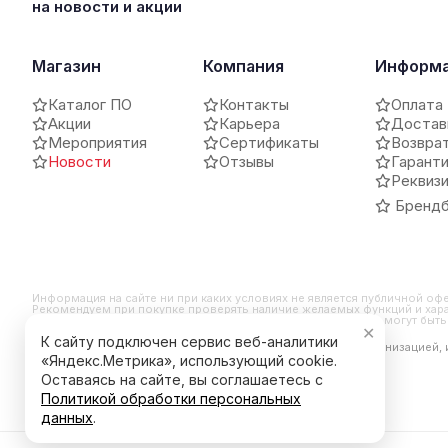
на новости и акции
Магазин
Компания
Информ
Каталог ПО
Контакты
Оплата
Акции
Карьера
Достав
Мероприятия
Сертификаты
Возвра
Новости
Отзывы
Гарант
Реквиз
Брендб
Информация на сайте ни при каких условиях не является публичной оф
Рекомендуем при покупке проверять наличие желаемых функций и хара
и внешний вид продукта могут отличаться от заявленных или могут бы
✕
К сайту подключен сервис веб-аналитики
*Компания Meta Platforms Inc. признана экстремистской организацией,
является ее продуктом.
«Яндекс.Метрика», использующий cookie.
Оставаясь на сайте, вы соглашаетесь с
Политикой обработки персональных
данных
.