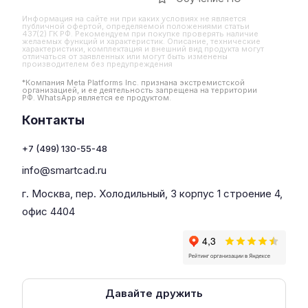
Информация на сайте ни при каких условиях не является
публичной офертой, определяемой положениями статьи
437(2) ГК РФ. Рекомендуем при покупке проверять наличие
желаемых функций и характеристик. Описание, технические
характеристики, комплектация и внешний вид продукта могут
отличаться от заявленных или могут быть изменены
производителем без предупреждения
*Компания Meta Platforms Inc. признана экстремистской
организацией, и ее деятельность запрещена на территории
РФ. WhatsApp является ее продуктом.
Контакты
+7 (499) 130-55-48
info@smartcad.ru
г. Москва, пер. Холодильный, 3 корпус 1 строение 4,
офис 4404
Давайте дружить