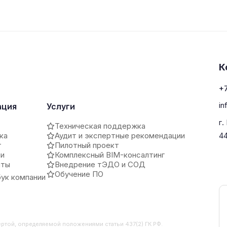
К
+7
in
ация
Услуги
г.
Техническая поддержка
ка
Аудит и экспертные рекомендации
4
т
Пилотный проект
ии
Комплексный BIM-консалтинг
иты
Внедрение тЭДО и СОД
Обучение ПО
ук компании
ертой, определяемой положениями статьи 437(2) ГК РФ.