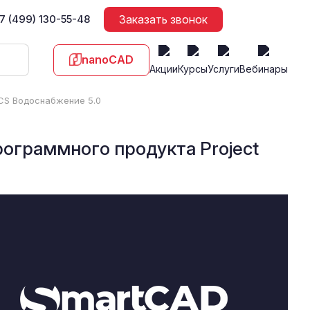
7 (499) 130-55-48
Заказать звонок
nanoCAD
Акции
Курсы
Услуги
Вебинары
oCS Водоснабжение 5.0
рограммного продукта Project