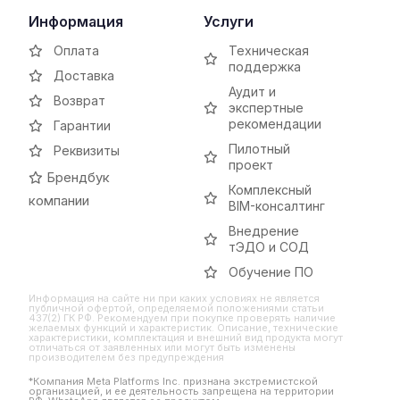
Информация
Услуги
Оплата
Техническая
поддержка
Доставка
Аудит и
Возврат
экспертные
рекомендации
Гарантии
Пилотный
Реквизиты
проект
Брендбук
Комплексный
компании
BIM-консалтинг
Внедрение
тЭДО и СОД
Обучение ПО
Информация на сайте ни при каких условиях не является
публичной офертой, определяемой положениями статьи
437(2) ГК РФ. Рекомендуем при покупке проверять наличие
желаемых функций и характеристик. Описание, технические
характеристики, комплектация и внешний вид продукта могут
отличаться от заявленных или могут быть изменены
производителем без предупреждения
*Компания Meta Platforms Inc. признана экстремистской
организацией, и ее деятельность запрещена на территории