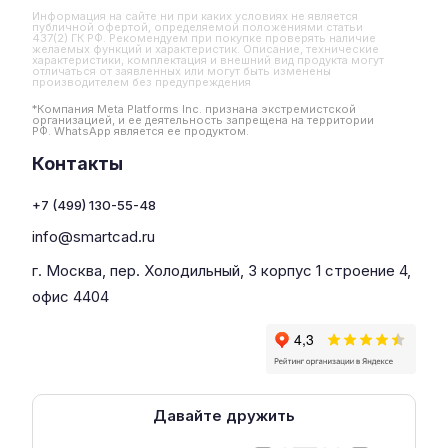
Информация на сайте ни при каких условиях не является
публичной офертой, определяемой положениями статьи
437(2) ГК РФ. Рекомендуем при покупке проверять наличие
желаемых функций и характеристик. Описание, технические
характеристики, комплектация и внешний вид продукта могут
отличаться от заявленных или могут быть изменены
производителем без предупреждения
*Компания Meta Platforms Inc. признана экстремистской
организацией, и ее деятельность запрещена на территории
РФ. WhatsApp является ее продуктом.
Контакты
+7 (499) 130-55-48
info@smartcad.ru
г. Москва, пер. Холодильный, 3 корпус 1 строение 4,
офис 4404
Давайте дружить