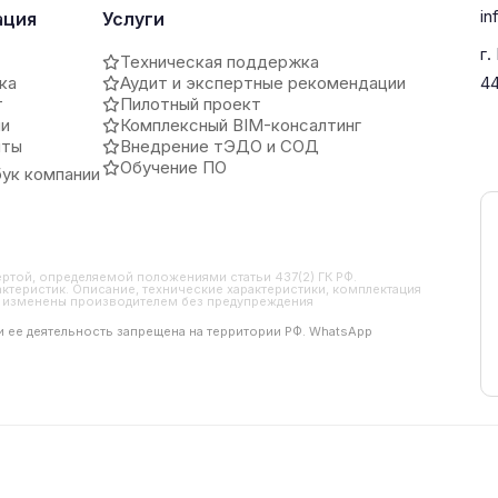
in
ация
Услуги
г.
Техническая поддержка
ка
Аудит и экспертные рекомендации
4
т
Пилотный проект
ии
Комплексный BIM-консалтинг
иты
Внедрение тЭДО и СОД
Обучение ПО
ук компании
ертой, определяемой положениями статьи 437(2) ГК РФ.
ктеристик. Описание, технические характеристики, комплектация
ть изменены производителем без предупреждения
 и ее деятельность запрещена на территории РФ. WhatsApp