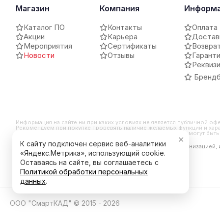
Магазин
Компания
Информ
Каталог ПО
Контакты
Оплата
Акции
Карьера
Достав
Мероприятия
Сертификаты
Возвра
Новости
Отзывы
Гарант
Реквиз
Брендб
Информация на сайте ни при каких условиях не является публичной оф
Рекомендуем при покупке проверять наличие желаемых функций и хара
и внешний вид продукта могут отличаться от заявленных или могут бы
✕
К сайту подключен сервис веб-аналитики
*Компания Meta Platforms Inc. признана экстремистской организацией,
является ее продуктом.
«Яндекс.Метрика», использующий cookie.
Оставаясь на сайте, вы соглашаетесь с
Политикой обработки персональных
данных
.
ООО "СмартКАД" © 2015 - 2026