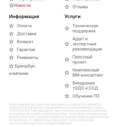
Новости
Отзывы
Информация
Услуги
Оплата
Техническая
поддержка
Доставка
Аудит и
Возврат
экспертные
рекомендации
Гарантии
Пилотный
Реквизиты
проект
Брендбук
Комплексный
компании
BIM-консалтинг
Внедрение
тЭДО и СОД
Обучение ПО
Информация на сайте ни при каких условиях не является
публичной офертой, определяемой положениями статьи
437(2) ГК РФ. Рекомендуем при покупке проверять наличие
желаемых функций и характеристик. Описание, технические
характеристики, комплектация и внешний вид продукта могут
отличаться от заявленных или могут быть изменены
производителем без предупреждения