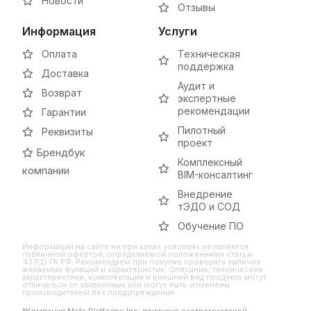
Новости
Отзывы
Информация
Услуги
Оплата
Техническая
поддержка
Доставка
Аудит и
Возврат
экспертные
рекомендации
Гарантии
Пилотный
Реквизиты
проект
Брендбук
Комплексный
компании
BIM-консалтинг
Внедрение
тЭДО и СОД
Обучение ПО
Информация на сайте ни при каких условиях не является
публичной офертой, определяемой положениями статьи
437(2) ГК РФ. Рекомендуем при покупке проверять наличие
желаемых функций и характеристик. Описание, технические
характеристики, комплектация и внешний вид продукта могут
отличаться от заявленных или могут быть изменены
производителем без предупреждения