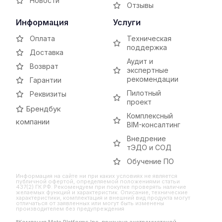
Новости
Отзывы
Информация
Услуги
Оплата
Техническая
поддержка
Доставка
Аудит и
Возврат
экспертные
рекомендации
Гарантии
Пилотный
Реквизиты
проект
Брендбук
Комплексный
компании
BIM-консалтинг
Внедрение
тЭДО и СОД
Обучение ПО
Информация на сайте ни при каких условиях не является
публичной офертой, определяемой положениями статьи
437(2) ГК РФ. Рекомендуем при покупке проверять наличие
желаемых функций и характеристик. Описание, технические
характеристики, комплектация и внешний вид продукта могут
отличаться от заявленных или могут быть изменены
производителем без предупреждения