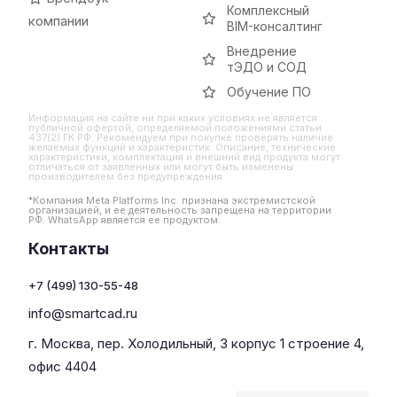
Комплексный
компании
BIM-консалтинг
Внедрение
тЭДО и СОД
Обучение ПО
Информация на сайте ни при каких условиях не является
публичной офертой, определяемой положениями статьи
437(2) ГК РФ. Рекомендуем при покупке проверять наличие
желаемых функций и характеристик. Описание, технические
характеристики, комплектация и внешний вид продукта могут
отличаться от заявленных или могут быть изменены
производителем без предупреждения
*Компания Meta Platforms Inc. признана экстремистской
организацией, и ее деятельность запрещена на территории
РФ. WhatsApp является ее продуктом.
Контакты
+7 (499) 130-55-48
info@smartcad.ru
г. Москва, пер. Холодильный, 3 корпус 1 строение 4,
офис 4404