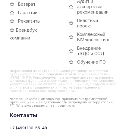
Аудит и
Возврат
экспертные
рекомендации
Гарантии
Пилотный
Реквизиты
проект
Брендбук
Комплексный
компании
BIM-консалтинг
Внедрение
тЭДО и СОД
Обучение ПО
Информация на сайте ни при каких условиях не является
публичной офертой, определяемой положениями статьи
437(2) ГК РФ. Рекомендуем при покупке проверять наличие
желаемых функций и характеристик. Описание, технические
характеристики, комплектация и внешний вид продукта могут
отличаться от заявленных или могут быть изменены
производителем без предупреждения
*Компания Meta Platforms Inc. признана экстремистской
организацией, и ее деятельность запрещена на территории
РФ. WhatsApp является ее продуктом.
Контакты
+7 (499) 130-55-48