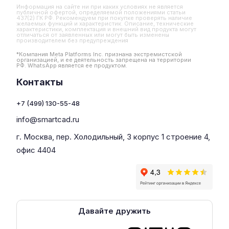
Информация на сайте ни при каких условиях не является
публичной офертой, определяемой положениями статьи
437(2) ГК РФ. Рекомендуем при покупке проверять наличие
желаемых функций и характеристик. Описание, технические
характеристики, комплектация и внешний вид продукта могут
отличаться от заявленных или могут быть изменены
производителем без предупреждения
*Компания Meta Platforms Inc. признана экстремистской
организацией, и ее деятельность запрещена на территории
РФ. WhatsApp является ее продуктом.
Контакты
+7 (499) 130-55-48
info@smartcad.ru
г. Москва, пер. Холодильный, 3 корпус 1 строение 4,
офис 4404
Давайте дружить