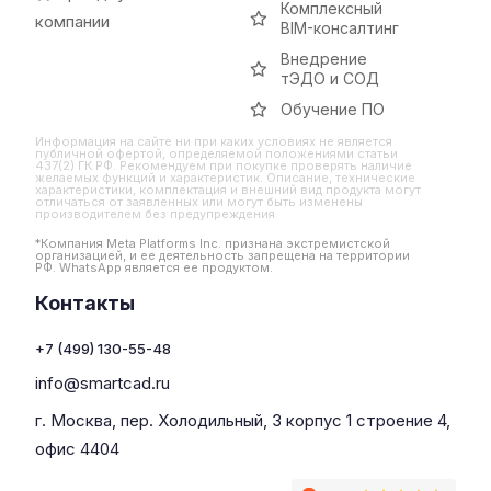
Комплексный
компании
BIM-консалтинг
Внедрение
тЭДО и СОД
Обучение ПО
Информация на сайте ни при каких условиях не является
публичной офертой, определяемой положениями статьи
437(2) ГК РФ. Рекомендуем при покупке проверять наличие
желаемых функций и характеристик. Описание, технические
характеристики, комплектация и внешний вид продукта могут
отличаться от заявленных или могут быть изменены
производителем без предупреждения
*Компания Meta Platforms Inc. признана экстремистской
организацией, и ее деятельность запрещена на территории
РФ. WhatsApp является ее продуктом.
Контакты
+7 (499) 130-55-48
info@smartcad.ru
г. Москва, пер. Холодильный, 3 корпус 1 строение 4,
офис 4404